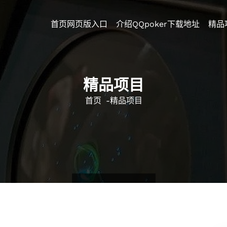
首页网页版入口
介绍QQpoker下载地址
精品
精品项目
首页
-
精品项目