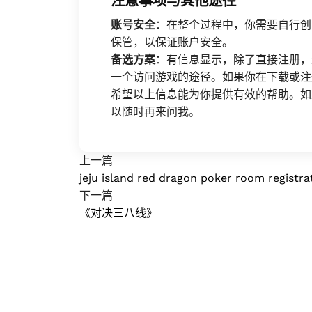
注意事项与其他途径
账号安全
：在整个过程中，你需要自行创
保管，以保证账户安全。
备选方案
：有信息显示，除了直接注册，
一个访问游戏的途径。如果你在下载或注
希望以上信息能为你提供有效的帮助。如
以随时再来问我。
上一篇
jeju island red dragon poker room registra
下一篇
《对决三八线》